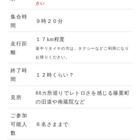
さい
集合時
９時２０分
間
１７km程度
走行距
途中リタイヤの方は、タクシーなどご利用になり
離
お帰りください。
終了時
１２時くらい？
間
88カ所巡りでレトロさを感じる篠栗町
見所
の旧道や南蔵院など
ご参加
可能人
６名さままで
数