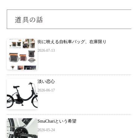
道具の話
街に映える自転車バッグ、在庫限り
2026-07-13
淡い恋心
2026-06-17
SmaChariという希望
2026-05-24