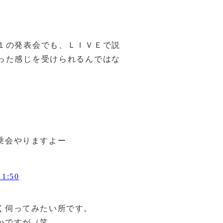
１の発表会でも、ＬＩＶＥで説
った感じを受けられるんではな
乗会やりますよー
1:50
。
く伺ってみたい所です。
かですが（笑