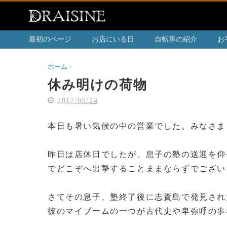
最初のページ
お店にいる日
自転車の紹介
お
ホーム
休み明けの荷物
休み明けの荷物
2017/08/24
本日も暑い気候の中の営業でした。みなさま
昨日は店休日でしたが、息子の塾の送迎を仰
でどこぞへ出撃することままならずでござい
さてその息子、塾終了後に志賀島で発見され
彼のマイブームの一つが古代史や卑弥呼の事