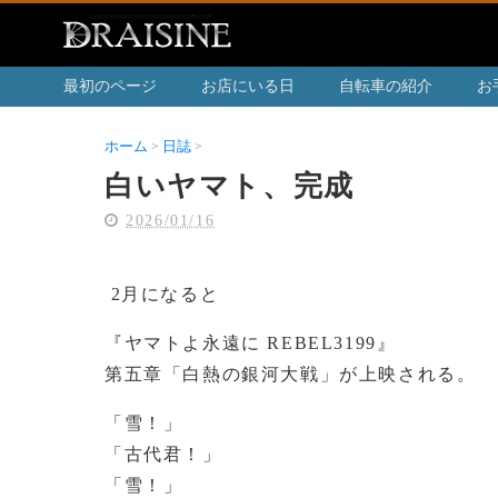
最初のページ
お店にいる日
自転車の紹介
お
ホーム
日誌
白いヤマト、完成
白いヤマト、完成
2026/01/16
2月になると
『ヤマトよ永遠に REBEL3199』
第五章「白熱の銀河大戦」が上映される。
「雪！」
「古代君！」
「雪！」