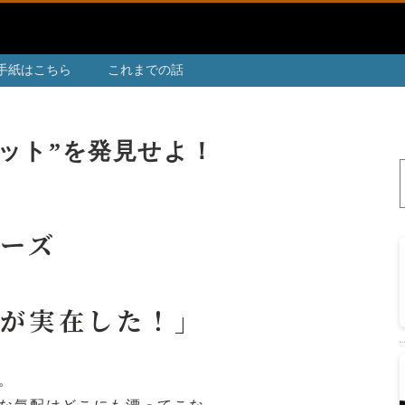
手紙はこちら
これまでの話
ット”を発見せよ！
ーズ
所が実在した！」
。