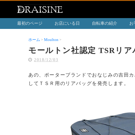
最初のページ
お店にいる日
自転車の紹介
お
ホーム
Moulton
モールトン社認定 TSRリアバッグ
モールトン社認定 TSRリ
2018/12/03
あの、ポーターブランドでおなじみの吉田カ
してＴＳＲ用のリアバッグを発売します。