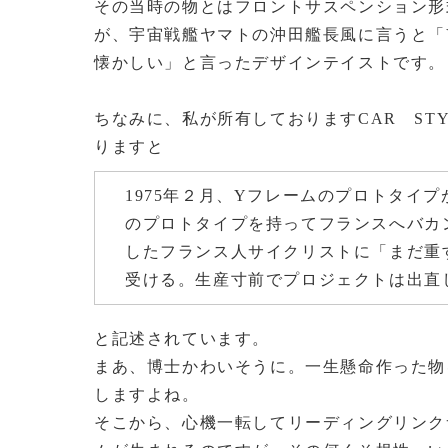
その当時の物とはフロントサスペンション形
が、宇宙戦艦ヤマトの沖田艦長風に言うと「
懐かしい」と言ったデザインテイストです。
ちなみに、私が所有しておりますCAR STY
りますと
1975年２月、Yフレームのプロトタイ
のプロトタイプを持ってフランスへバカ
したフランス人サイクリストに「まだ重
受ける。生産寸前でプロジェクトは出直
と記述されています。
まあ、博士かわいそうに。一生懸命作った物
しますよね。
そこから、心機一転してリーディングリンク