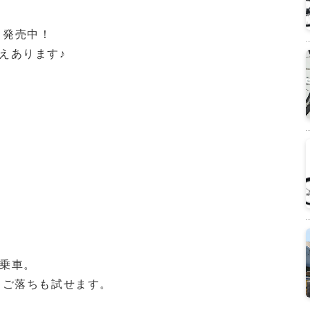
界、発売中！
えあります♪
試乗車。
りご落ちも試せます。