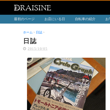
最初のページ
お店にいる日
自転車の紹介
お
ホーム
日誌
日誌
日誌
2015/10/05