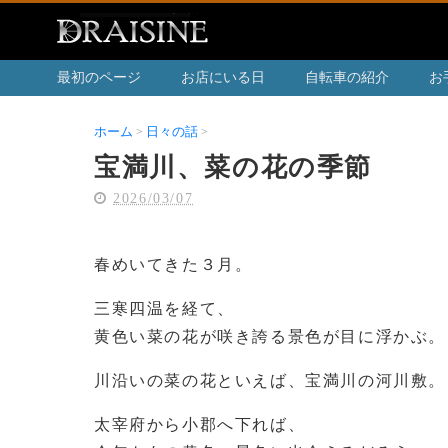
最初のページ
お店にいる日
自転車の紹介
お
ホーム
日々の話
宝満川、菜の花の季節
宝満川、菜の花の季節
2026/03/07
春めいてきた３月。
三寒四温を経て、
黄色い菜の花が咲き誇る景色が目に浮かぶ。
川沿いの菜の花といえば、宝満川の河川敷。
太宰府から小郡へ下れば、