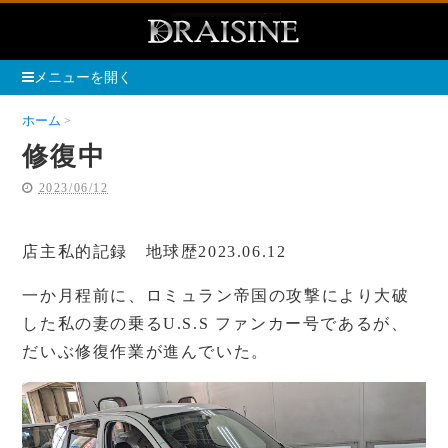
メニューを開く
ホーム
修復中
修復中
2023/06/12
店主私的記録 地球歴2023.06.12
一か月程前に、ロミュラン帝国の攻撃により大破
した私の妻の乗るU.S.S ファンカー号であるが、
だいぶ修復作業が進んでいた。