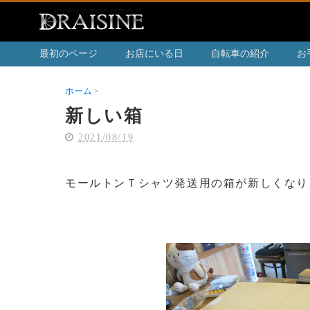
最初のページ
お店にいる日
自転車の紹介
お
ホーム
新しい箱
新しい箱
2021/08/19
モールトンＴシャツ発送用の箱が新しくなり