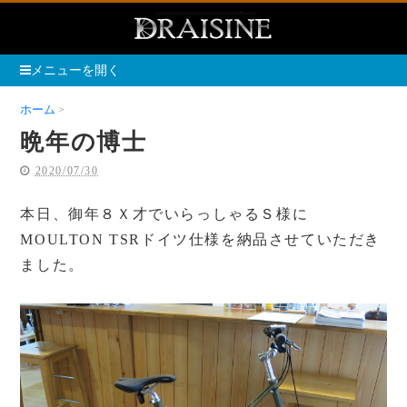
メニューを開く
ホーム
晩年の博士
晩年の博士
2020/07/30
本日、御年８Ｘ才でいらっしゃるＳ様に
MOULTON TSRドイツ仕様を納品させていただき
ました。