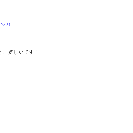
3:21
！
と、嬉しいです！