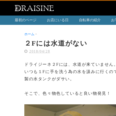
最初のページ
お店にいる日
自転車の紹介
お
ホーム
２Fには水道がない
２Fには水道がない
2018/04/28
ドライジーネ２Fには、水道が来ていません
いつも１Fに手を洗う為の水を汲みに行くの
製の水タンクがダサい。
そこで、色々物色していると良い物発見！