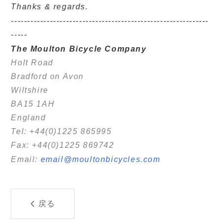
Thanks & regards.
-------------------------------------------------------------
-----
The Moulton Bicycle Company
Holt Road
Bradford on Avon
Wiltshire
BA15 1AH
England
Tel: +44(0)1225 865995
Fax: +44(0)1225 869742
Email:
email@moultonbicycles.com
戻る