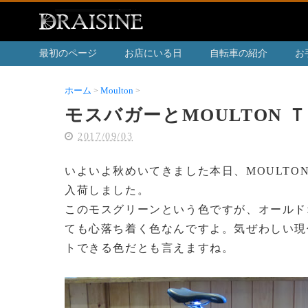
最初のページ
お店にいる日
自転車の紹介
お
ホーム
Moulton
モスバガーとMOULTON ＴＳＲモスグリー
モスバガーとMOULTON 
2017/09/03
いよいよ秋めいてきました本日、MOULTON
入荷しました。
このモスグリーンという色ですが、オールド
ても心落ち着く色なんですよ。気ぜわしい現
トできる色だとも言えますね。