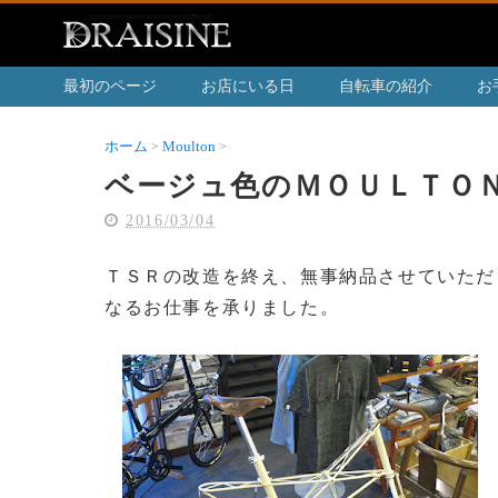
最初のページ
お店にいる日
自転車の紹介
お
ホーム
Moulton
ベージュ色のＭＯＵＬＴＯＮ ＡＰＢ
ベージュ色のＭＯＵＬＴＯ
2016/03/04
ＴＳＲの改造を終え、無事納品させていただ
なるお仕事を承りました。